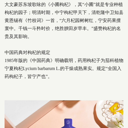
大文豪苏东坡歌咏的《小圃枸杞》，其“小圃”就是专业种植
枸杞的园子；明清时期，中宁枸杞甲天下，清乾隆中卫知县
黄恩锡有《竹枝词》一首，“六月杞园树树红，宁安药果擅
寰中。千钱一斗矜时价，绝胜腴田岁早丰。”盛赞枸杞的名
贵及其影响。
中国药典对枸杞的规定
1985年版的《中国药典》明确载明，药用枸杞子为茄科植物
宁夏枸杞Lycium barbarum L.的干燥成熟果实。规定“全国入
药枸杞子，皆宁产也”。