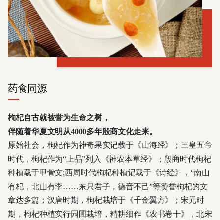
药食同源
枸杞自古就被誉为生命之树，
伴随着华夏文明从4000多年殷商文化走来。
原始社会，枸杞作为神奇果实记载于《山海经》；三皇五帝
时代，枸杞作为“上品”列入《神农本草经》；殷商时代枸杞
种植载于甲骨文;西周时代枸杞种植记载于《诗经》，“南山
有杞，北山有李……东只君子，德音不己”等赞誉枸杞的文
章达多篇；汉唐时期，枸杞栽培于《千金翼方》；宋元时
期，枸杞种植实行园圃栽培，精耕细作《农书卷十》，北宋