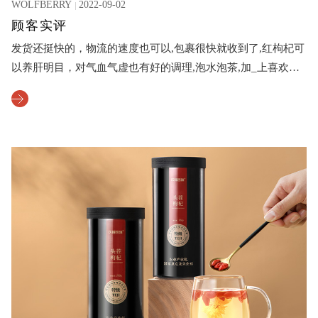
WOLFBERRY
2022-09-02
顾客实评
发货还挺快的，物流的速度也可以,包裹很快就收到了,红枸杞可
以养肝明目，对气血气虚也有好的调理,泡水泡茶,加_上喜欢的
食材都是很不错,打开都是一粒一粒的，最主要是干燥保存的时
间长，分量也足日期鲜鲜,而且刚吃的话，枸杞甜甜的,越嚼越好
吃，这家是最满意的一家。