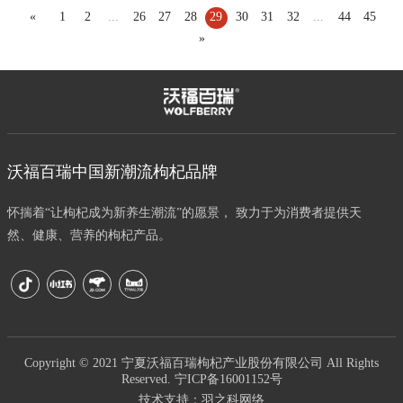
«
1
2
...
26
27
28
29
30
31
32
...
44
45
»
沃福百瑞中国新潮流枸杞品牌
怀揣着“让枸杞成为新养生潮流”的愿景， 致力于为消费者提供天
然、健康、营养的枸杞产品。
Copyright © 2021 宁夏沃福百瑞枸杞产业股份有限公司 All Rights
Reserved.
宁ICP备16001152号
技术支持：
羽之科网络