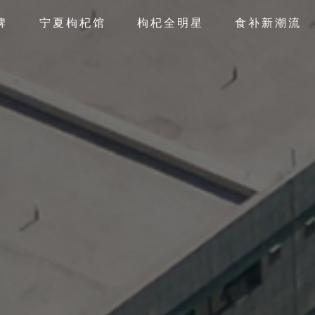
牌
宁夏枸杞馆
枸杞全明星
食补新潮流