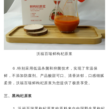
沃
福百瑞
鲜枸杞原浆
６.特别采用低温杀菌和抑菌技术，实现了常温保
鲜，不添加防腐剂。产品
酸甜可口、清香浓郁，口感细腻
柔滑，沃福百瑞鲜枸杞原浆为您提供了极质享受。
三、黑枸杞原浆
１.沃福百瑞黑枸杞原浆的原料来自中国野生黑枸杞