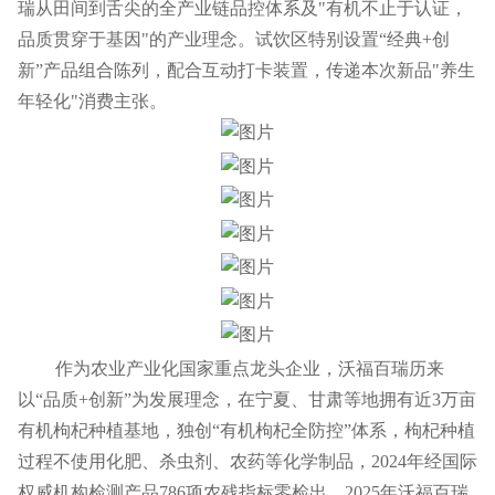
瑞从田间到舌尖的全产业链品控体系及"有机不止于认证，
品质贯穿于基因"的产业理念。试饮区特别设置“经典+创
新”产品组合陈列，配合互动打卡装置，传递本次新品"养生
年轻化"消费主张。
作为
农业产业化国家重点龙头企业
，沃福百瑞历来
以“品质+创新”为发展理念，在宁夏、甘肃等地拥有近3万亩
有机枸杞种植基地，独创“有机枸杞全防控”体系，枸杞种植
过程不使用化肥、杀虫剂、农药等化学制品，2024年经国际
权威机构检测产品786项农残指标零检出，2025年沃福百瑞