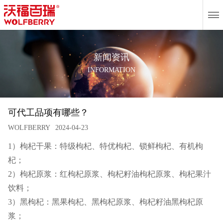
EN
新闻资讯
INFORMATION
可代工品项有哪些？
WOLFBERRY
2024-04-23
1）枸杞干果：特级枸杞、特优枸杞、锁鲜枸杞、有机枸
杞；
2）枸杞原浆：红枸杞原浆、枸杞籽油枸杞原浆、枸杞果汁
饮料；
3）黑枸杞：黑果枸杞、黑枸杞原浆、枸杞籽油黑枸杞原
浆；