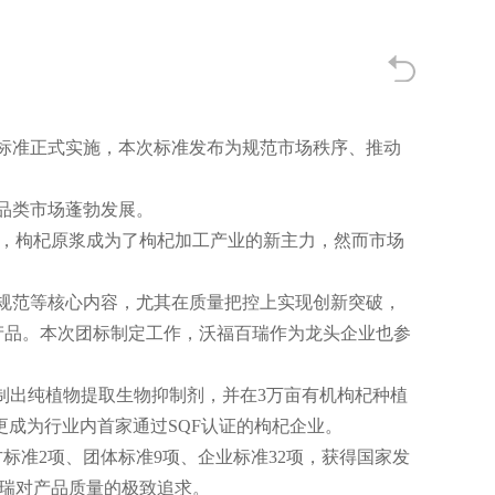
标准正式实施，本次标准发布为规范市场秩序、推动
品类市场蓬勃发展。
势，枸杞原浆成为了枸杞加工产业的新主力，然而市场
规范等核心内容，尤其在质量把控上实现创新突破，
产品。本次团标制定工作，沃福百瑞作为龙头企业也参
制出纯植物提取
生物抑制剂
，并在3万亩有机枸杞种植
更成为行业内首家通过SQF认证的枸杞企业。
标准2项、团体标准9项、企业标准32项，获得国家发
百瑞对产品质量的极致追求。