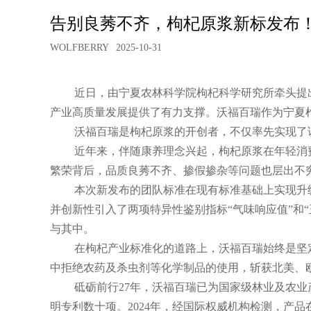
告别良莠不齐，枸杞原浆新标发布
WOLFBERRY
2025-10-31
近日，由宁夏农林科学院枸杞科学研究所牵头提
产业高质量发展提供了有力支撑。
沃福百瑞
作为宁夏
沃福百瑞是枸杞原浆的开创者，不仅率先实现了
近年来，伴随康养理念兴起，枸杞原浆在年轻消费
繁荣背后，品质良莠不齐、掺假掺杂等问题也层出不
本次新发布的团队标准在现有标准基础上实现升
并创新性引入了两项特异性鉴别指标“气味响应值”和
与其中。
在枸杞产业标准化的道路上，沃福百瑞始终是坚
中拒绝农药及杀虫剂等化学制品的使用，斩获北美、欧
砥砺前行27年，沃福百瑞已为国家级林业及农业
明专利数十项。2024年，经国际权威机构检测，产品