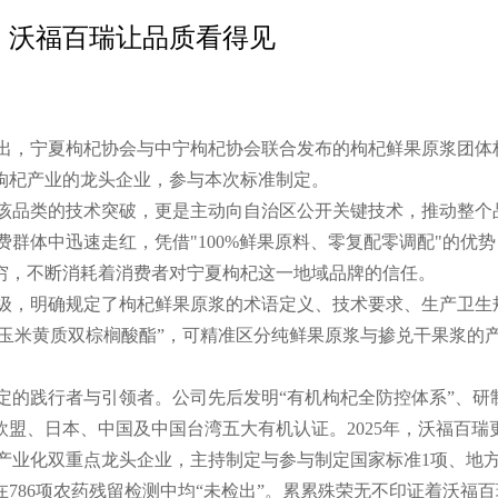
！沃福百瑞让品质看得见
出，宁夏枸杞协会与中宁枸杞协会联合发布的枸杞鲜果原浆团体
枸杞产业的龙头企业，参与本次标准制定。
该品类的技术突破，更是主动向自治区公开关键技术，推动整个
群体中迅速走红，凭借"100%鲜果原料、零复配零调配"的优
穷，不断消耗着消费者对宁夏枸杞这一地域品牌的信任。
级，明确规定了枸杞鲜果原浆的术语定义、技术要求、生产卫生
“玉米黄质双
棕榈酸酯
”，可精准区分纯鲜果原浆与掺兑干果浆的
定的践行者与引领者。公司先后发明“有机枸杞全防控体系”、研
盟、日本、中国及中国台湾五大有机认证。2025年，沃福百瑞
产业化双重点龙头企业，主持制定与参与制定国家标准1项、地方
在786项农药残留检测中均“未检出”。累累殊荣无不印证着沃福