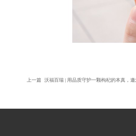
上一篇
沃福百瑞 | 用品质守护一颗枸杞的本真，