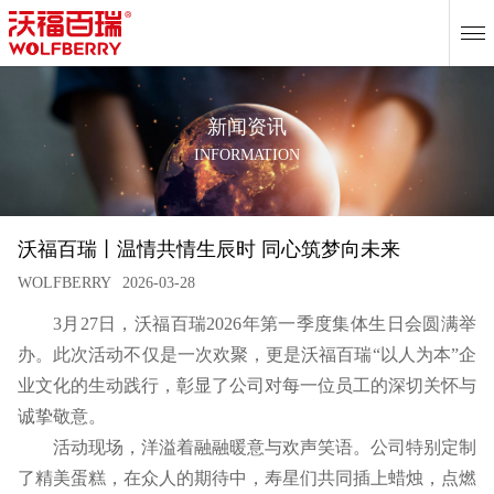
EN
新闻资讯
INFORMATION
沃福百瑞丨温情共情生辰时 同心筑梦向未来
WOLFBERRY
2026-03-28
3月27日，沃福百瑞2026年第一季度集体生日会圆满举
办。此次活动不仅是一次欢聚，更是沃福百瑞“以人为本”企
业文化的生动践行，彰显了公司对每一位员工的深切关怀与
诚挚敬意。
活动现场，洋溢着融融暖意与欢声笑语。公司特别定制
了精美蛋糕，在众人的期待中，寿星们共同插上蜡烛，点燃