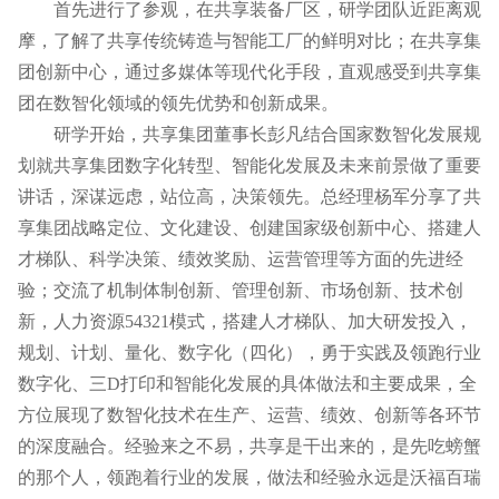
首先进行了参观，在共享装备厂区，研学团队近距离观
摩，了解了共享传统铸造与智能工厂的鲜明对比；在共享集
团创新中心，通过多媒体等现代化手段，直观感受到共享集
团在数智化领域的领先优势和创新成果。
研学开始，共享集团董事长彭凡结合国家数智化发展规
划就共享集团数字化转型、智能化发展及未来前景做了重要
讲话，深谋远虑，站位高，决策领先。总经理杨军分享了共
享集团战略定位、文化建设、创建
国家级创新中心
、搭建人
才梯队、科学决策、绩效奖励、运营管理等方面的先进经
验；交流了机制体制创新、管理创新、市场创新、技术创
新，人力资源54321模式，搭建人才梯队、加大研发投入，
规划、计划、量化、数字化（四化），勇于实践及领跑行业
数字化、
三D打印
和智能化发展的具体做法和主要成果，全
方位展现了数智化技术在生产、运营、绩效、创新等各环节
的深度融合。经验来之不易，共享是干出来的，是先吃螃蟹
的那个人，领跑着行业的发展，做法和经验永远是沃福百瑞