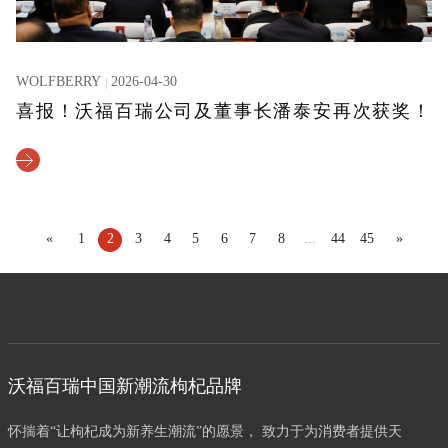
WOLFBERRY
2026-04-30
喜报！沃福百瑞公司及董事长潘泰安再次获奖！
«
1
2
3
4
5
6
7
8
...
44
45
»
沃福百瑞中国新潮流枸杞品牌
怀揣着“让枸杞成为新养生潮流”的愿景， 致力于为消费者提供天