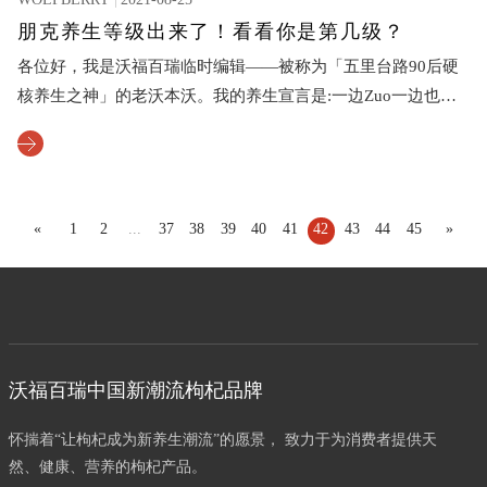
WOLFBERRY
2021-08-25
朋克养生等级出来了！看看你是第几级？
各位好，我是沃福百瑞临时编辑——被称为「五里台路90后硬
核养生之神」的老沃本沃。我的养生宣言是:一边Zuo一边也不
想Die。
«
1
2
...
37
38
39
40
41
42
43
44
45
»
沃福百瑞中国新潮流枸杞品牌
怀揣着“让枸杞成为新养生潮流”的愿景， 致力于为消费者提供天
然、健康、营养的枸杞产品。