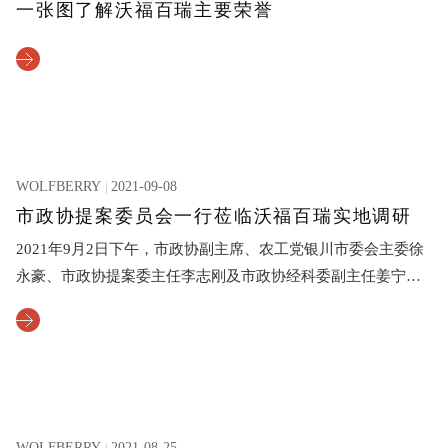
一张图了解沃福百瑞主要荣誉
WOLFBERRY
2021-09-08
市政协提案委员会一行莅临沃福百瑞实地调研
2021年9月2日下午，市政协副主席、农工党银川市委会主委徐
永豪、市政协提案委主任李志刚及市政协经科委副主任姜宁等
一行十余人，莅临宁夏沃福百瑞枸杞产业股份有限公司进行实
地调研，沃福百瑞董事长潘泰安陪同参观。